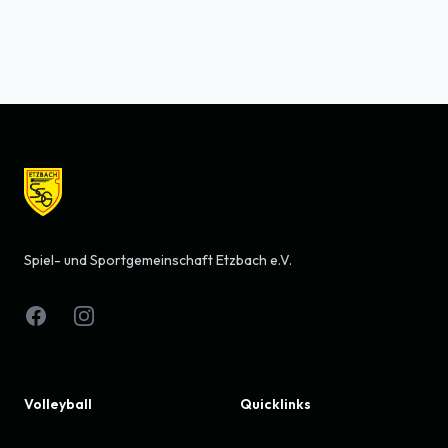
Footer
Spiel- und Sportgemeinschaft Etzbach e.V.
Facebook
Instagram
Volleyball
Quicklinks