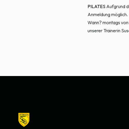
PILATES
Aufgrund de
Anmeldung möglich. E
Wann? montags von 1
unserer Trainerin S
Footer