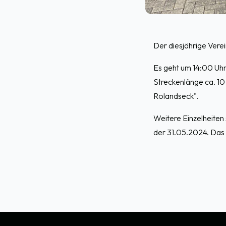
Der diesjährige Vere
Es geht um 14:00 Uh
Streckenlänge ca. 10
Rolandseck".
Weitere Einzelheite
der 31.05.2024. Das
Footer