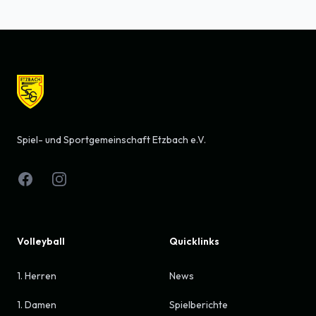
Footer
Spiel- und Sportgemeinschaft Etzbach e.V.
Facebook
Instagram
Volleyball
Quicklinks
1. Herren
News
1. Damen
Spielberichte